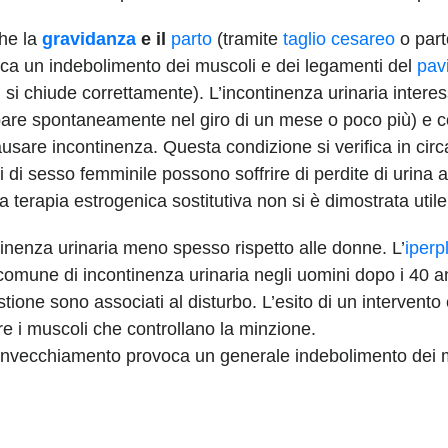
che la
gravidanza
e il
parto
(tramite
taglio cesareo
o par
rifica un indebolimento dei muscoli e dei legamenti del
pav
n si chiude correttamente). L’incontinenza urinaria intere
compare spontaneamente nel giro di un mese o poco più) e
sare incontinenza. Questa condizione si verifica in circ
ti di sesso femminile possono soffrire di perdite di urina a
 terapia estrogenica sostitutiva non si è dimostrata utile
inenza urinaria meno spesso rispetto alle donne. L’
iperp
comune di incontinenza urinaria negli uomini dopo i 40 ann
estione sono associati al disturbo. L’esito di un intervento
 i muscoli che controllano la minzione.
 invecchiamento provoca un generale indebolimento dei mu