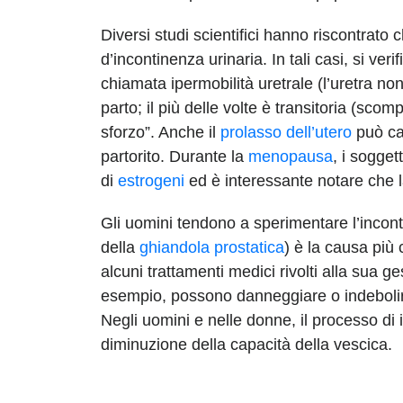
Diversi studi scientifici hanno riscontrato 
d’incontinenza urinaria. In tali casi, si ve
chiamata ipermobilità uretrale (l’uretra no
parto; il più delle volte è transitoria (s
sforzo”. Anche il
prolasso dell’utero
può cau
partorito. Durante la
menopausa
, i sogget
di
estrogeni
ed è interessante notare che la
Gli uomini tendono a sperimentare l’incont
della
ghiandola prostatica
) è la causa più 
alcuni trattamenti medici rivolti alla sua g
esempio, possono danneggiare o indebolire
Negli uomini e nelle donne, il processo di
diminuzione della capacità della vescica.