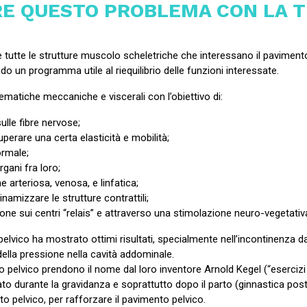
RE QUESTO PROBLEMA CON LA 
 tutte le strutture muscolo scheletriche che interessano il paviment
 un programma utile al riequilibrio delle funzioni interessate.
ematiche meccaniche e viscerali con l’obiettivo di:
ulle fibre nervose;
cuperare una certa elasticità e mobilità;
ormale;
rgani fra loro;
one arteriosa, venosa, e linfatica;
dinamizzare le strutture contrattili;
azione sui centri “relais” e attraverso una stimolazione neuro-vegetativ
vico ha mostrato ottimi risultati, specialmente nell’incontinenza da s
ella pressione nella cavità addominale.
o pelvico prendono il nome dal loro inventore Arnold Kegel (“esercizi 
ato durante la gravidanza e soprattutto dopo il parto (ginnastica po
o pelvico, per rafforzare il pavimento pelvico.