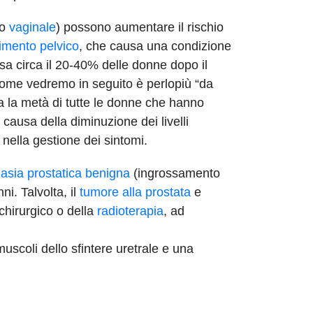
to
vaginale
) possono aumentare il rischio
imento pelvico
, che causa una condizione
ssa circa il 20-40% delle donne dopo il
 come vedremo in seguito è perlopiù “da
a la metà di tutte le donne che hanno
 causa della diminuzione dei livelli
 nella gestione dei sintomi.
lasia prostatica benigna
(ingrossamento
i. Talvolta, il
tumore alla prostata
e
 chirurgico o della
radioterapia
, ad
scoli dello sfintere uretrale e una