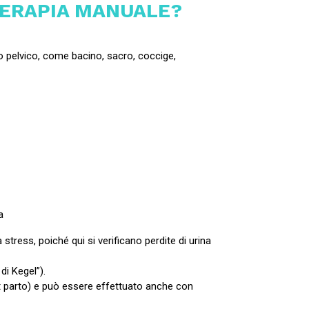
TERAPIA MANUALE?
o pelvico, come bacino, sacro, coccige,
a
tress, poiché qui si verificano perdite di urina
di Kegel”).
st parto) e può essere effettuato anche con